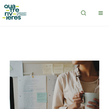
Aller au menu
Aller au contenu
Aller à la recherche
Rechercher
Accueil
Vivre
Développement économique
Etre accompagné